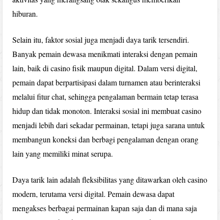
hiburan.
Selain itu, faktor sosial juga menjadi daya tarik tersendiri.
Banyak pemain dewasa menikmati interaksi dengan pemain
lain, baik di casino fisik maupun digital. Dalam versi digital,
pemain dapat berpartisipasi dalam turnamen atau berinteraksi
melalui fitur chat, sehingga pengalaman bermain tetap terasa
hidup dan tidak monoton. Interaksi sosial ini membuat casino
menjadi lebih dari sekadar permainan, tetapi juga sarana untuk
membangun koneksi dan berbagi pengalaman dengan orang
lain yang memiliki minat serupa.
Daya tarik lain adalah fleksibilitas yang ditawarkan oleh casino
modern, terutama versi digital. Pemain dewasa dapat
mengakses berbagai permainan kapan saja dan di mana saja