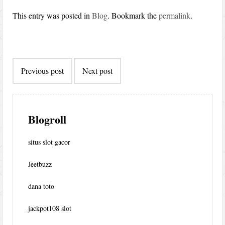
This entry was posted in
Blog
. Bookmark the
permalink
.
Post
Previous post
Next post
navigation
Blogroll
situs slot gacor
Jeetbuzz
dana toto
jackpot108 slot