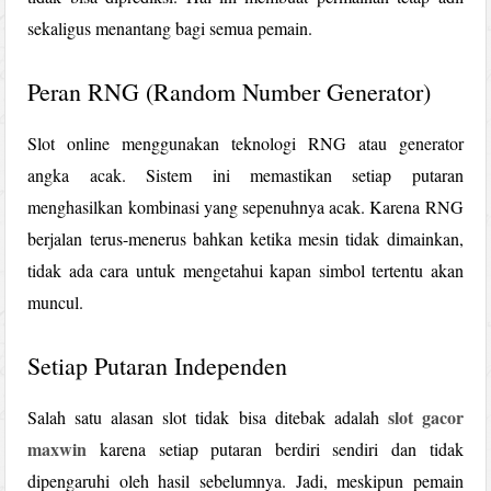
sekaligus menantang bagi semua pemain.
Peran RNG (Random Number Generator)
Slot online menggunakan teknologi RNG atau generator
angka acak. Sistem ini memastikan setiap putaran
menghasilkan kombinasi yang sepenuhnya acak. Karena RNG
berjalan terus-menerus bahkan ketika mesin tidak dimainkan,
tidak ada cara untuk mengetahui kapan simbol tertentu akan
muncul.
Setiap Putaran Independen
slot gacor
Salah satu alasan slot tidak bisa ditebak adalah
maxwin
karena setiap putaran berdiri sendiri dan tidak
dipengaruhi oleh hasil sebelumnya. Jadi, meskipun pemain