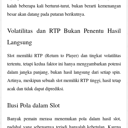
kalah beberapa kali berturut-turut, bukan berarti kemenangan
besar akan datang pada putaran berikutnya.
Volatilitas dan RTP Bukan Penentu Hasil
Langsung
Slot memiliki RTP (Return to Player) dan tingkat volatilitas
tertentu, tetapi kedua faktor ini hanya menggambarkan potensi
dalam jangka panjang, bukan hasil langsung dari setiap spin.
Artinya, meskipun sebuah slot memiliki RTP tinggi, hasil tetap
acak dan tidak dapat diprediksi.
Ilusi Pola dalam Slot
Banyak pemain merasa menemukan pola dalam hasil slot,
padahal yang sebenarnya terjadi hanyalah kebetulan. Karena