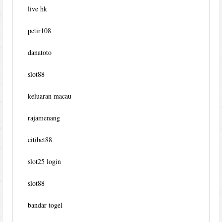
live hk
petir108
danatoto
slot88
keluaran macau
rajamenang
citibet88
slot25 login
slot88
bandar togel