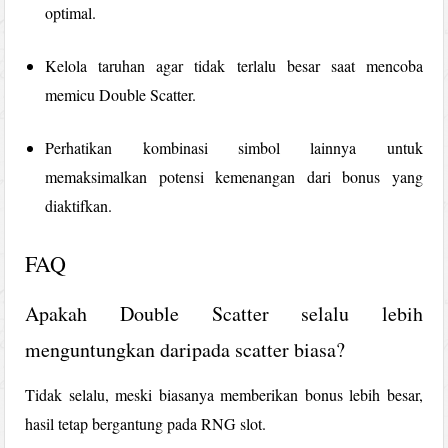
optimal.
Kelola taruhan agar tidak terlalu besar saat mencoba
memicu Double Scatter.
Perhatikan kombinasi simbol lainnya untuk
memaksimalkan potensi kemenangan dari bonus yang
diaktifkan.
FAQ
Apakah Double Scatter selalu lebih
menguntungkan daripada scatter biasa?
Tidak selalu, meski biasanya memberikan bonus lebih besar,
hasil tetap bergantung pada RNG slot.