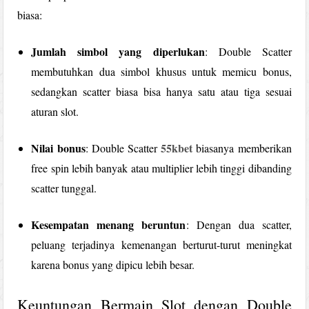
biasa:
Jumlah simbol yang diperlukan
: Double Scatter
membutuhkan dua simbol khusus untuk memicu bonus,
sedangkan scatter biasa bisa hanya satu atau tiga sesuai
aturan slot.
Nilai bonus
55kbet
: Double Scatter
biasanya memberikan
free spin lebih banyak atau multiplier lebih tinggi dibanding
scatter tunggal.
Kesempatan menang beruntun
: Dengan dua scatter,
peluang terjadinya kemenangan berturut-turut meningkat
karena bonus yang dipicu lebih besar.
Keuntungan Bermain Slot dengan Double