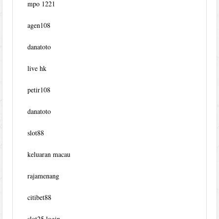
mpo 1221
agen108
danatoto
live hk
petir108
danatoto
slot88
keluaran macau
rajamenang
citibet88
slot25 login