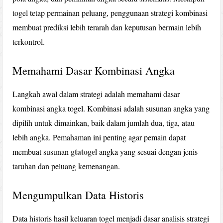
togel tetap permainan peluang, penggunaan strategi kombinasi
membuat prediksi lebih terarah dan keputusan bermain lebih
terkontrol.
Memahami Dasar Kombinasi Angka
Langkah awal dalam strategi adalah memahami dasar
kombinasi angka togel. Kombinasi adalah susunan angka yang
dipilih untuk dimainkan, baik dalam jumlah dua, tiga, atau
lebih angka. Pemahaman ini penting agar pemain dapat
gtatogel
membuat susunan
angka yang sesuai dengan jenis
taruhan dan peluang kemenangan.
Mengumpulkan Data Historis
Data historis hasil keluaran togel menjadi dasar analisis strategi