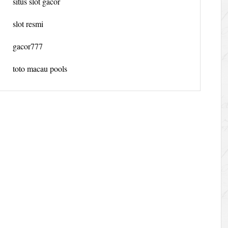
situs slot gacor
slot resmi
gacor777
toto macau pools