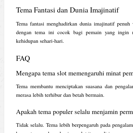
Tema Fantasi dan Dunia Imajinatif
Tema fantasi menghadirkan dunia imajinatif penuh w
dengan tema ini cocok bagi pemain yang ingin 
kehidupan sehari-hari.
FAQ
Mengapa tema slot memengaruhi minat pe
Tema membantu menciptakan suasana dan pengalam
merasa lebih terhibur dan betah bermain.
Apakah tema populer selalu menjamin per
Tidak selalu. Tema lebih berpengaruh pada pengalama