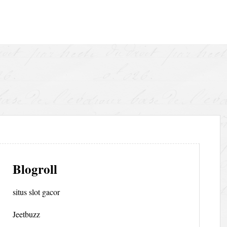
Blogroll
situs slot gacor
Jeetbuzz