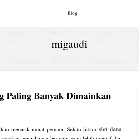
Blog
migaudi
ng Paling Banyak Dimainkan
slot dana
alam menarik minat pemain. Selain faktor
iptakan pengalaman bermain yang lebih imersif dan