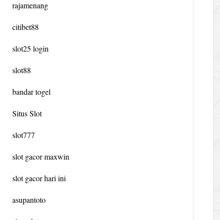
rajamenang
citibet88
slot25 login
slot88
bandar togel
Situs Slot
slot777
slot gacor maxwin
slot gacor hari ini
asupantoto