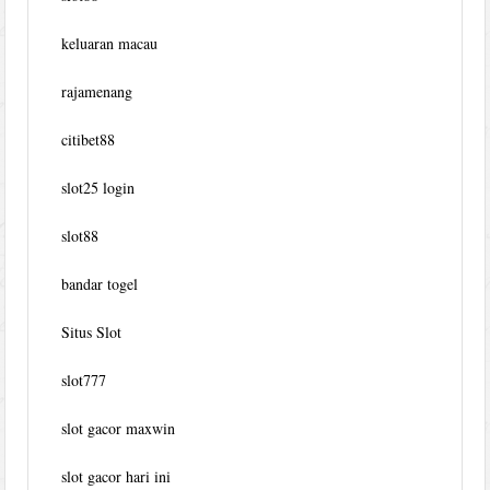
keluaran macau
rajamenang
citibet88
slot25 login
slot88
bandar togel
Situs Slot
slot777
slot gacor maxwin
slot gacor hari ini