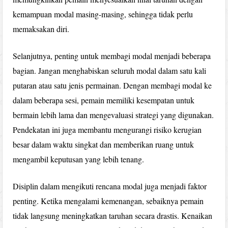
kemampuan modal masing-masing, sehingga tidak perlu
memaksakan diri.
Selanjutnya, penting untuk membagi modal menjadi beberapa
bagian. Jangan menghabiskan seluruh modal dalam satu kali
putaran atau satu jenis permainan. Dengan membagi modal ke
dalam beberapa sesi, pemain memiliki kesempatan untuk
bermain lebih lama dan mengevaluasi strategi yang digunakan.
Pendekatan ini juga membantu mengurangi risiko kerugian
besar dalam waktu singkat dan memberikan ruang untuk
mengambil keputusan yang lebih tenang.
Disiplin dalam mengikuti rencana modal juga menjadi faktor
penting. Ketika mengalami kemenangan, sebaiknya pemain
tidak langsung meningkatkan taruhan secara drastis. Kenaikan