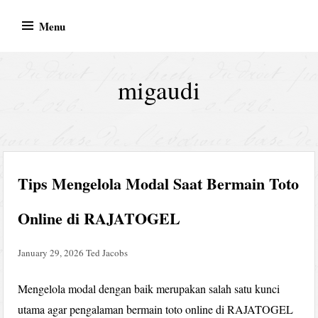
Skip
Menu
to
content
migaudi
Tips Mengelola Modal Saat Bermain Toto
Online di RAJATOGEL
January 29, 2026
Ted Jacobs
Mengelola modal dengan baik merupakan salah satu kunci
utama agar pengalaman bermain toto online di RAJATOGEL